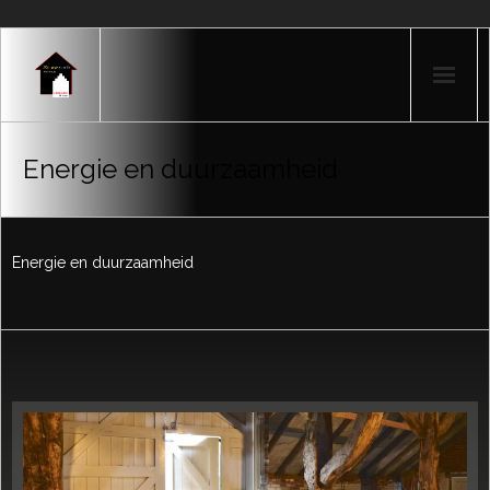
Home
Energie en duurzaamheid
Producten
Portfolio
Energie en duurzaamheid
Nieuws
Over mij
Contact