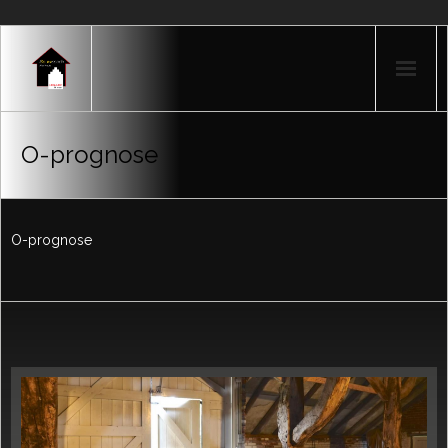
Home
O-prognose
Producten
Portfolio
O-prognose
Nieuws
Over mij
Contact