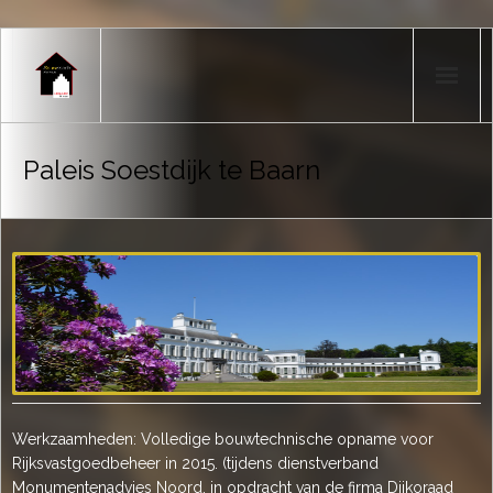
Home
Paleis Soestdijk te Baarn
Producten
Portfolio
Nieuws
Over mij
Contact
Werkzaamheden: Volledige bouwtechnische opname voor
Rijksvastgoedbeheer in 2015. (tijdens dienstverband
Monumentenadvies Noord, in opdracht van de firma Dijkoraad