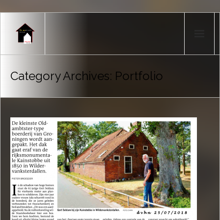
Home
Category Archives:
Portfolio
Producten
Portfolio
Nieuws
Over mij
Contact