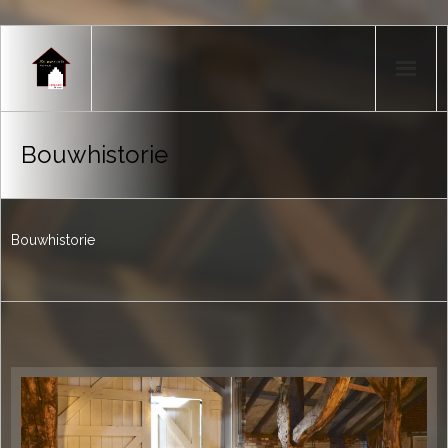
Home
Bouwhistorie
Producten
Portfolio
Bouwhistorie
Nieuws
Over mij
Contact