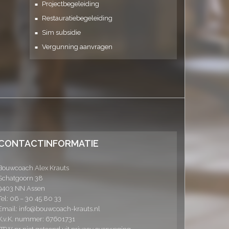
Projectbegeleiding
Restauratiebegeleiding
Sim subsidie
Vergunning aanvragen
CONTACTINFORMATIE
Bouwcoach Alex Krauts
Schatgoorn 38
9403 NN Assen
Tel:
06 – 30 45 80 33
Email: info@bouwcoach-krauts.nl
K.v.K. nummer: 67601731