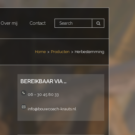
Over mij
Contact
Home
>
Producten
>
Herbestemming
BEREIKBAAR VIA …
06 – 30 45 80 33
info@bouwcoach-krauts.nl