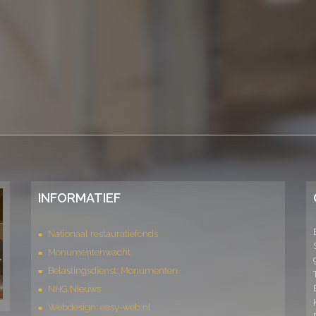
INFORMATIEF
Nationaal restauratiefonds
Monumentenwacht
Belastingsdienst: Monumenten
NHG Nieuws
Webdesign: easy-web.nl