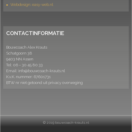
Webdesign: easy-web.nl
CONTACTINFORMATIE
Bouwcoach Alex Krauts
Schatgoorn 38
9403 NN Assen
Tel:
06 – 30 45 80 33
Email: info@bouwcoach-krauts.nl
K.v.K. nummer: 67601731
BTW nr niet getoond uit privacy overweging
© 2019 bouwcoach-krauts.nl