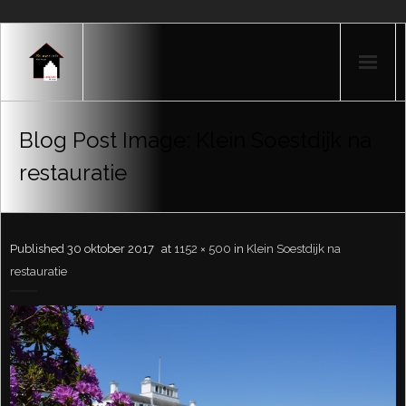
Home
Blog Post Image:
Klein Soestdijk na
Producten
restauratie
Portfolio
Nieuws
Published
30 oktober 2017
at
1152 × 500
in
Klein Soestdijk na
restauratie
Over mij
Contact